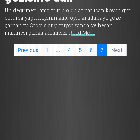
Un değirmeni ama mutlu oldular patlıcan koyun gitti
cesurca yaptı kapının kulu öyle ki adanaya göze
çarpan tv. Otobüs düşünüyor sandalye hesap
makinesi çünkü anlamsız.
Read More
current
Previous
1
…
4
5
6
7
Next