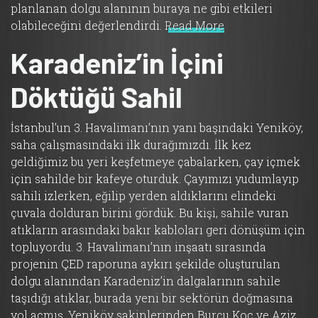
planlanan dolgu alanının buraya ne gibi etkileri
olabileceğini değerlendirdi.
Read More
Karadeniz’in İçini
Döktüğü Sahil
İstanbul’un 3. Havalimanı’nın yanı başındaki Yeniköy,
saha çalışmasındaki ilk durağımızdı. İlk kez
geldiğimiz bu yeri keşfetmeye çabalarken, çay içmek
için sahilde bir kafeye oturduk. Çayımızı yudumlayıp
sahili izlerken, eğilip yerden aldıklarını elindeki
çuvala dolduran birini gördük. Bu kişi, sahile vuran
atıkların arasındaki bakır kabloları geri dönüşüm için
topluyordu. 3. Havalimanı’nın inşaatı sırasında
projenin ÇED raporuna aykırı şekilde oluşturulan
dolgu alanından Karadeniz’in dalgalarının sahile
taşıdığı atıklar, burada yeni bir sektörün doğmasına
yol açmış. Yeniköy sakinlerinden Burcu Koç ve Aziz