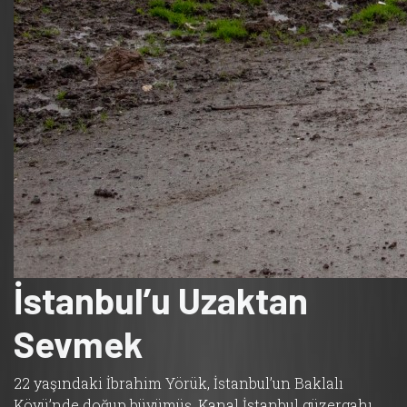
İstanbul’u Uzaktan
Sevmek
22 yaşındaki İbrahim Yörük, İstanbul’un Baklalı
Köyü’nde doğup büyümüş. Kanal İstanbul güzergahı