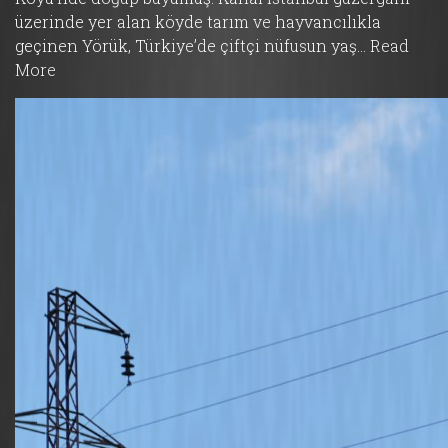
üzerinde yer alan köyde tarım ve hayvancılıkla
geçinen Yörük, Türkiye’de çiftçi nüfusun yaş…
Read
More