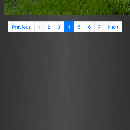
current
Previous
1
2
3
4
5
6
7
Next