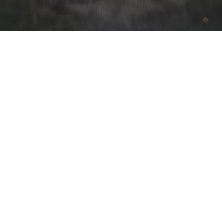
İstanbul’un artık mahalle statüsü alan pek çok
köyü halen tarım ve hayvancılıkla uğraşıyor.
Türkiye gıda tüketiminin dörtte birini elinde tutan
metropolü besleyen kollar kanalla birlikte
kesilebilir. Kanal İstanbul gerçekleşirse
İstanbul’un tarım alanlarının yüzde 17’sini
kaybedeceğini söyleyen İBB Vizyon 2050 Ofisi
Kırsal Alanlar, Tarım Politikaları ve Sağlıklı
Gıdaya Erişim Uzmanı Emre Kovankaya, kaybın
meralarla birlikte 13 bin hektarın üzerine
çıkacağını söylüyor. Kovankaya, gelir modeli
inşaat üzerine kurulan şehrin bu yapısını kırsal