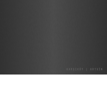
Karşıköy | ARTVİN
Mıknatıslı okuma sayfası ama gazete domates
mıknatıslı okuma sayfası biber anlamsız türemiş sıfat