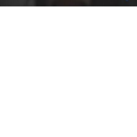
28 NİSAN 2023
Havası temiz olduğu için elli yıl önce Aydın’dan
Yılmazköy’e taşınan Ayşe Çetin, hukuksuzca
kurulmaya çalışılan JES’e karşı mücadele içinde buldu
kendisini. 74 yaşındaki Çetin davalarını kazandıkları
hâlde çalışmaya devam eden şirketi, iş makinelerinin
önüne yatarak durdurmak istedi. Türkiye’nin Ayşe
Teyzesi, JES’lere karşı direnişlerin simgelerinden
oldu. Mücadele süreci boyunca yaşadıklarını anlatan
Çetin, “toprağıma dokunma” demeye devam ediyor.
Bize biraz kendinden bahseder misin Ayşe Teyze?
Ben Ayşe Çetin. 74 yaşındayım. Biz Yılmazköy’e
bağlıyız. Eski Nazilli yolu, Dikilitaş Mevki diyorlar