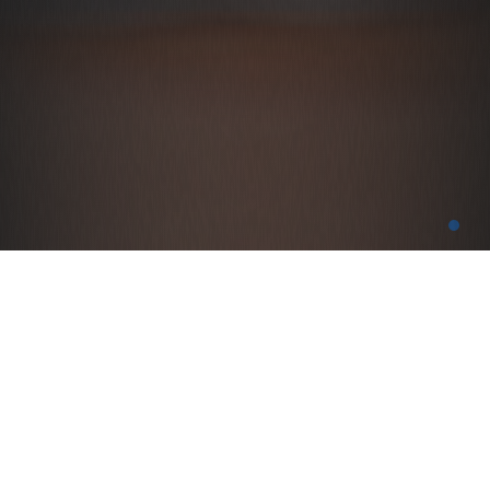
27 NİSAN 2023
Süleyman Bülbül, 27. Dönem CHP Aydın Milletvekili.
Aydın’da faaliyet gösteren JES’lerle ilgili meclise
vermiş olduğu araştırma ve soru önergeleri bulunuyor.
Çocukluğu Nazilli’de, Büyük Menderes Nehri’nin