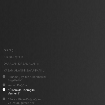
GİRİŞ
BİR BAKIŞTA
DARALAN KIRSAL ALAN
YAŞAM ALANINI SAVUNMAK
“Banaz Çayı’nın Kirlenmesini
Engelledik”
Avdan Dağı’na
“Ölsem de Toprağımı
Vermem!”
“Burası Bizim Doğduğumuz
ve Doyduğumuz Yer”