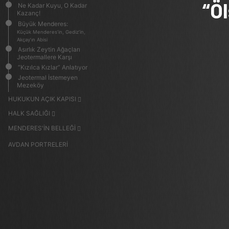
“Ö
Ne Kadar Kuyu, O Kadar
Kazanç!
Büyük Menderes:
Küçük Menderes’in, Gediz’in,
Akçay’ın Abisi
Asırlık Zeytin Ağaçları
Jeotermallere Karşı
“Kızılca Kızlar” Anlatıyor
Jeotermal İstemeyen
Mezeköy
HUKUKUN AÇIK KAPISI
HALK SAĞLIĞI
MENDERES'İN BELLEĞİ
AVDAN PORTRELERİ